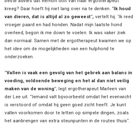
beste advies dat Remon ooit van haar ergotherapeut
kreeg? Daar hoeft hij niet lang over na te denken. "
Ik houd
van dieren, dat is altijd al zo geweest",
vertelt hij. ‘Ik reed
vroeger paard en had honden. Nadat mijn laatste hond
overleed, begon ik me down te voelen. Ik was vaker ziek
dan normaal. Samen met de ergotherapeut kwamen we op
het idee om de mogelijkheden van een hulphond te
onderzoeken.
"Vallen is vaak een gevolg van het gebrek aan balans in
voeding, voldoende beweging en het al dan niet veilig
maken van de woning"
, legt ergotherapeut Marleen van
der Lee uit. "Iemand valt bijvoorbeeld omdat het evenwicht
is verstoord of omdat hij geen goed zicht heeft. Je kunt
vallen voorkomen door te letten op simpele dingen, zoals
het aanbrengen van extra steunpunten in de routes thuis".